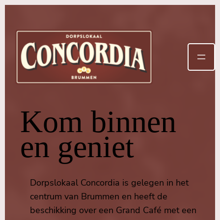
Kom binnen
en geniet
Dorpslokaal Concordia is gelegen in het
centrum van Brummen en heeft de
beschikking over een Grand Café met een