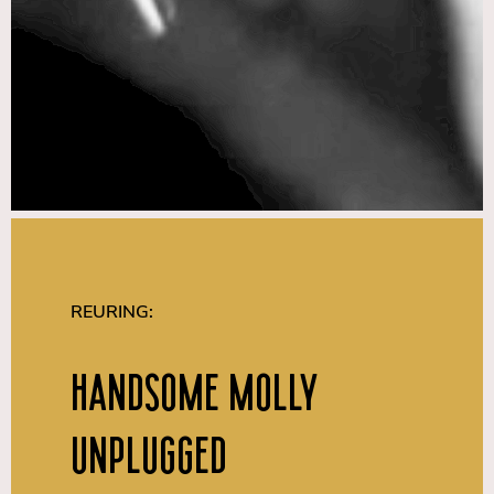
REURING:
Handsome Molly
Unplugged