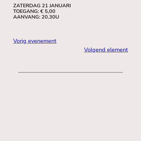
ZATERDAG 21 JANUARI
TOEGANG: € 5,00
AANVANG: 20.30U
Vorig evenement
Volgend element
Openingstijden
:
Donderdag 11.00 – 22.00
Vrijdag 11.00 – 22.00
Zaterdag 11.00 – 22.00